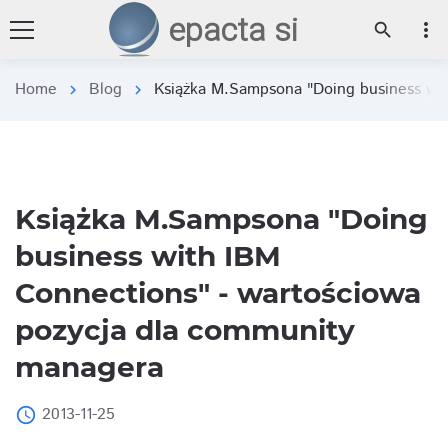
epacta si
more_vert
search
Home
Blog
Książka M.Sampsona "Doing business wit
chevron_right
chevron_right
Książka M.Sampsona "Doing
business with IBM
Connections" - wartościowa
pozycja dla community
managera
2013-11-25
access_time