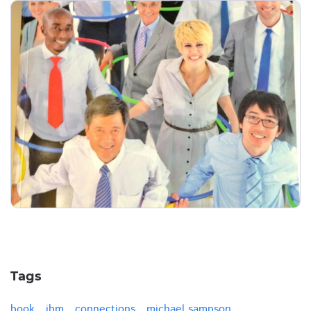
Tags
book
ibm
connections
michael sampson