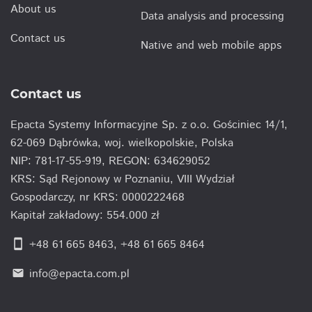
About us
Data analysis and processing
Contact us
Native and web mobile apps
Contact us
Epacta Systemy Informacyjne Sp. z o.o. Gościniec 14/1,
62-069 Dąbrówka, woj. wielkopolskie, Polska
NIP: 781-17-55-919, REGON: 634629052
KRS: Sąd Rejonowy w Poznaniu, VIII Wydział
Gospodarczy, nr KRS: 0000222468
Kapitał zakładowy: 554.000 zł
smartphone
+48 61 665 8463
,
+48 61 665 8464
info@epacta.com.pl
email