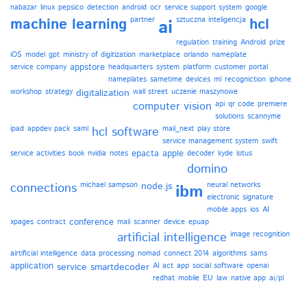
nabazar
linux
pepsico
detection
android
ocr
service support system
google
machine learning
partner
sztuczna inteligencja
hcl
ai
regulation
training
Android
prize
iOS
model
gpt
ministry of digitization
marketplace
orlando
nameplate
appstore
service company
headquarters
system
platform
customer portal
nameplates
sametime
devices
ml
recogniction
iphone
workshop
strategy
digitalization
wall street
uczenie maszynowe
computer vision
api
qr code
premiere
solutions
scannyme
ipad
appdev pack
saml
hcl software
mail_next
play store
service management system
swift
epacta
apple
service activities
book
nvidia
notes
decoder
kyde
lotus
domino
connections
michael sampson
node.js
neural networks
ibm
electronic signature
mobile apps
ios
AI
conference
xpages
contract
mail
scanner
device
epuap
artificial intelligence
image recognition
airtificial intelligence
data processing
nomad
connect 2014
algorithms
sams
application
service
smartdecoder
AI act
app
social software
openai
redhat
mobile
EU
law
native app
ai/pl