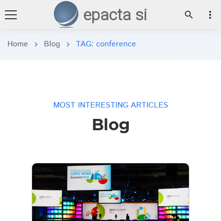
epacta si
more_vert
search
Home
Blog
TAG: conference
chevron_right
chevron_right
MOST INTERESTING ARTICLES
Blog